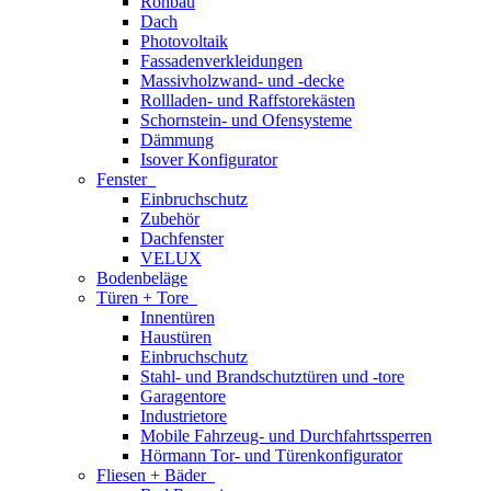
Rohbau
Dach
Photovoltaik
Fassadenverkleidungen
Massivholzwand- und -decke
Rollladen- und Raffstorekästen
Schornstein- und Ofensysteme
Dämmung
Isover Konfigurator
Fenster
Einbruchschutz
Zubehör
Dachfenster
VELUX
Bodenbeläge
Türen + Tore
Innentüren
Haustüren
Einbruchschutz
Stahl- und Brandschutztüren und -tore
Garagentore
Industrietore
Mobile Fahrzeug- und Durchfahrtssperren
Hörmann Tor- und Türenkonfigurator
Fliesen + Bäder