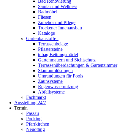
Bad Renovierung
Sanitär und Wellness
Badmöbel
Fliesen
Zubehör und Pflege
Trockener Innenausbau
Kataloge
Gartenbaustoffe
Terrassenbeläge
Pflastersteine
tubag Bettungsmörtel
Gartenmauern und Sichtschutz
Terrassenüberdachungen & Gartenzimmer
Stauraumlösungen
Umrandungen für Pools
Zaunsysteme
Regenwassernutzung
Abfallsysteme
Fachmarkt
Ausstellung 24/7
Termin
Passau
Pocking
Pfarrkirchen
Neuötting