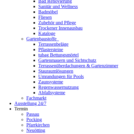
Bad Renovierung
Sanitär und Wellness
Badmöbel
Fliesen
Zubehör und Pflege
Trockener Innenausbau
Kataloge
Gartenbaustoffe
Terrassenbeläge
Pflastersteine
tubag Bettungsmörtel
Gartenmauern und Sichtschutz
Terrassenüberdachungen & Gartenzimmer
Stauraumlösungen
Umrandungen für Pools
Zaunsysteme
Regenwassernutzung
Abfallsysteme
Fachmarkt
Ausstellung 24/7
Termin
Passau
Pocking
Pfarrkirchen
Neuötting