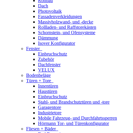
Rohbau
Dach
Photovoltaik
Fassadenverkleidungen
Massivholzwand- und -decke
Rollladen- und Raffstorekästen
Schornstein- und Ofensysteme
Dämmung
Isover Konfigurator
Fenster
Einbruchschutz
Zubehör
Dachfenster
VELUX
Bodenbeläge
Türen + Tore
Innentüren
Haustüren
Einbruchschutz
Stahl- und Brandschutztüren und -tore
Garagentore
Industrietore
Mobile Fahrzeug- und Durchfahrtssperren
Hörmann Tor- und Türenkonfigurator
Fliesen + Bäder