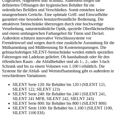
Ungeziefer, Nagetieren und Schmutz. Außerdem sorgen die
definierten Öffnungen der hygienischen Behälter für ein
ordentliches Befüllen und Verschließen. Somit entstehen keine
unangenehmen Gerüche. Eine optimale Griff- und Einwurfhöhe
garantiert eine besonders benutzerfreundliche Bedienung. Die
attraktiven Steinschränke überzeugen durch eine hochwertige
Verarbeitung, natursteinähnliche Optik, spezielle Oberflächeneffekte
und einem umfangreichen Farbangebot für Türen und Deckel.
Außerdem schützen innovative Verschlusssysteme vor
Fremdeinwurf und sorgen durch eine zusätzliche Ausstattung für die
Müllsammlung und Mülltrennung für Kosteneinsparungen. Die
gebrauchsfertigen SILENT-Steinschränke werden mittels speziellen
Fahrzeugen mit Ladekran geliefert. Ob haushaltsnah oder für den
öffentlichen Raum - die Abfallbehälter sind als 1-, 2-, oder 3-fach
Schrank und bis zu einem Volumen von 1.100 l erhältlich. Die
Systeme für die Abfall- und Wertstoffsammlung gibt es außerdem in
verschiedenen Variationen:
SILENT Serie 120: für Behälter bis 120 l (SILENT 121,
SILENT 122, SILENT 123)
SILENT Serie 240: für Behälter bis 240 l (SILENT 241,
SILENT 241 MFB, SILENT 242, SIELNT 243)
SILENT Serie 800: für Behälter bis 800 l (SILENT 800)
SILENT Serie 1100: für Behälter bis 1.100 l (SILENT 1100,
SILENT 1100 EH)