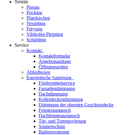
Termin
Passau
Pocking
Pfarrkirchen
Neuötting
Freyung
Vilshofen Pleinting
Schärding
Service
Kontakt
Kontaktformular
Angebotsanfrage
Öffnungszeiten
Abholboxen
Energetische Sanierung
Fördermittelservice
Fassadendämmung
Dachdämmung
Kellerdeckendämmung
Dämmung der obersten Geschossdecke
Fensteraustausch
Dachfensteraustausch
Tür- und Torrenovierung
Sonnenschutz
Badrenovierung