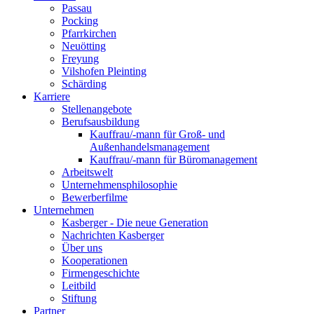
Passau
Pocking
Pfarrkirchen
Neuötting
Freyung
Vilshofen Pleinting
Schärding
Karriere
Stellenangebote
Berufsausbildung
Kauffrau/-mann für Groß- und
Außenhandelsmanagement
Kauffrau/-mann für Büromanagement
Arbeitswelt
Unternehmensphilosophie
Bewerberfilme
Unternehmen
Kasberger - Die neue Generation
Nachrichten Kasberger
Über uns
Kooperationen
Firmengeschichte
Leitbild
Stiftung
Partner