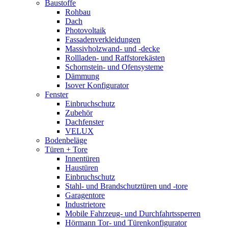
Baustoffe
Rohbau
Dach
Photovoltaik
Fassadenverkleidungen
Massivholzwand- und -decke
Rollladen- und Raffstorekästen
Schornstein- und Ofensysteme
Dämmung
Isover Konfigurator
Fenster
Einbruchschutz
Zubehör
Dachfenster
VELUX
Bodenbeläge
Türen + Tore
Innentüren
Haustüren
Einbruchschutz
Stahl- und Brandschutztüren und -tore
Garagentore
Industrietore
Mobile Fahrzeug- und Durchfahrtssperren
Hörmann Tor- und Türenkonfigurator