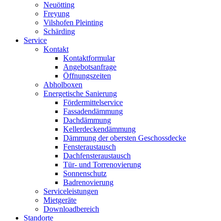
Neuötting
Freyung
Vilshofen Pleinting
Schärding
Service
Kontakt
Kontaktformular
Angebotsanfrage
Öffnungszeiten
Abholboxen
Energetische Sanierung
Fördermittelservice
Fassadendämmung
Dachdämmung
Kellerdeckendämmung
Dämmung der obersten Geschossdecke
Fensteraustausch
Dachfensteraustausch
Tür- und Torrenovierung
Sonnenschutz
Badrenovierung
Serviceleistungen
Mietgeräte
Downloadbereich
Standorte