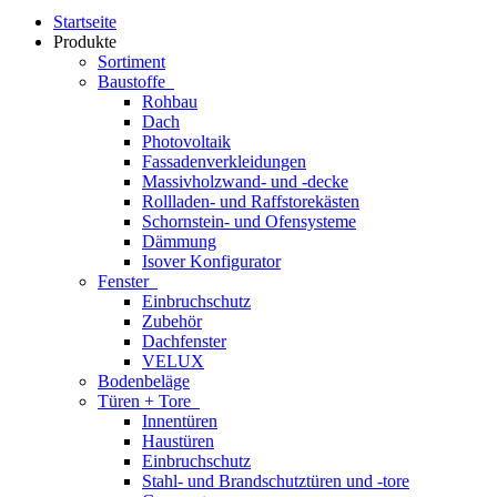
Startseite
Produkte
Sortiment
Baustoffe
Rohbau
Dach
Photovoltaik
Fassadenverkleidungen
Massivholzwand- und -decke
Rollladen- und Raffstorekästen
Schornstein- und Ofensysteme
Dämmung
Isover Konfigurator
Fenster
Einbruchschutz
Zubehör
Dachfenster
VELUX
Bodenbeläge
Türen + Tore
Innentüren
Haustüren
Einbruchschutz
Stahl- und Brandschutztüren und -tore