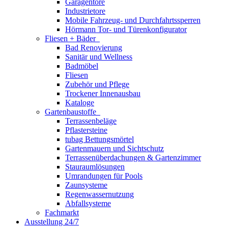
Garagentore
Industrietore
Mobile Fahrzeug- und Durchfahrtssperren
Hörmann Tor- und Türenkonfigurator
Fliesen + Bäder
Bad Renovierung
Sanitär und Wellness
Badmöbel
Fliesen
Zubehör und Pflege
Trockener Innenausbau
Kataloge
Gartenbaustoffe
Terrassenbeläge
Pflastersteine
tubag Bettungsmörtel
Gartenmauern und Sichtschutz
Terrassenüberdachungen & Gartenzimmer
Stauraumlösungen
Umrandungen für Pools
Zaunsysteme
Regenwassernutzung
Abfallsysteme
Fachmarkt
Ausstellung 24/7