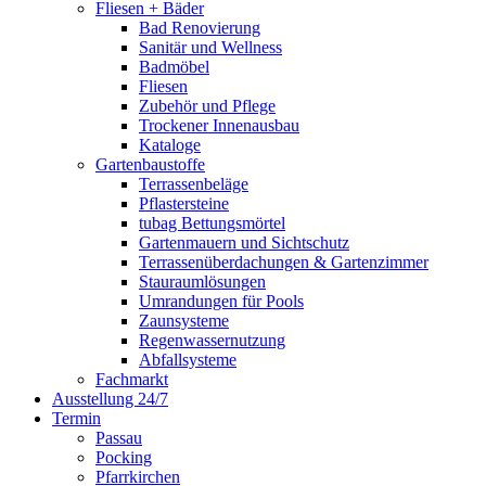
Fliesen + Bäder
Bad Renovierung
Sanitär und Wellness
Badmöbel
Fliesen
Zubehör und Pflege
Trockener Innenausbau
Kataloge
Gartenbaustoffe
Terrassenbeläge
Pflastersteine
tubag Bettungsmörtel
Gartenmauern und Sichtschutz
Terrassenüberdachungen & Gartenzimmer
Stauraumlösungen
Umrandungen für Pools
Zaunsysteme
Regenwassernutzung
Abfallsysteme
Fachmarkt
Ausstellung 24/7
Termin
Passau
Pocking
Pfarrkirchen