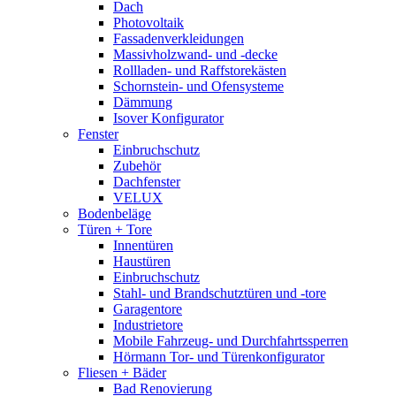
Dach
Photovoltaik
Fassadenverkleidungen
Massivholzwand- und -decke
Rollladen- und Raffstorekästen
Schornstein- und Ofensysteme
Dämmung
Isover Konfigurator
Fenster
Einbruchschutz
Zubehör
Dachfenster
VELUX
Bodenbeläge
Türen + Tore
Innentüren
Haustüren
Einbruchschutz
Stahl- und Brandschutztüren und -tore
Garagentore
Industrietore
Mobile Fahrzeug- und Durchfahrtssperren
Hörmann Tor- und Türenkonfigurator
Fliesen + Bäder
Bad Renovierung