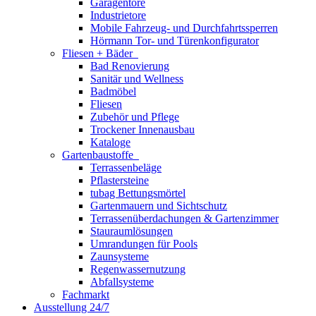
Garagentore
Industrietore
Mobile Fahrzeug- und Durchfahrtssperren
Hörmann Tor- und Türenkonfigurator
Fliesen + Bäder
Bad Renovierung
Sanitär und Wellness
Badmöbel
Fliesen
Zubehör und Pflege
Trockener Innenausbau
Kataloge
Gartenbaustoffe
Terrassenbeläge
Pflastersteine
tubag Bettungsmörtel
Gartenmauern und Sichtschutz
Terrassenüberdachungen & Gartenzimmer
Stauraumlösungen
Umrandungen für Pools
Zaunsysteme
Regenwassernutzung
Abfallsysteme
Fachmarkt
Ausstellung 24/7