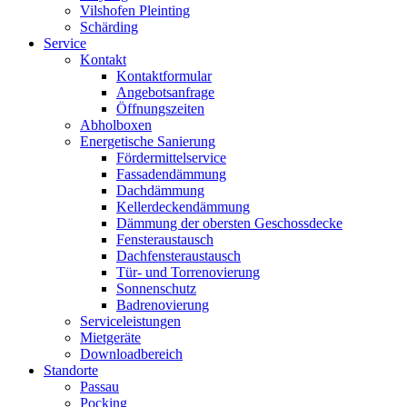
Vilshofen Pleinting
Schärding
Service
Kontakt
Kontaktformular
Angebotsanfrage
Öffnungszeiten
Abholboxen
Energetische Sanierung
Fördermittelservice
Fassadendämmung
Dachdämmung
Kellerdeckendämmung
Dämmung der obersten Geschossdecke
Fensteraustausch
Dachfensteraustausch
Tür- und Torrenovierung
Sonnenschutz
Badrenovierung
Serviceleistungen
Mietgeräte
Downloadbereich
Standorte
Passau
Pocking