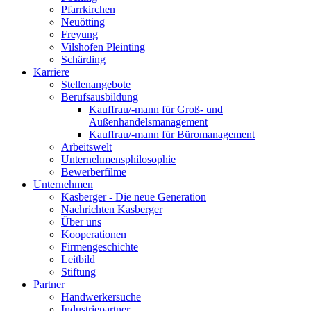
Pfarrkirchen
Neuötting
Freyung
Vilshofen Pleinting
Schärding
Karriere
Stellenangebote
Berufsausbildung
Kauffrau/-mann für Groß- und
Außenhandelsmanagement
Kauffrau/-mann für Büromanagement
Arbeitswelt
Unternehmensphilosophie
Bewerberfilme
Unternehmen
Kasberger - Die neue Generation
Nachrichten Kasberger
Über uns
Kooperationen
Firmengeschichte
Leitbild
Stiftung
Partner
Handwerkersuche
Industriepartner