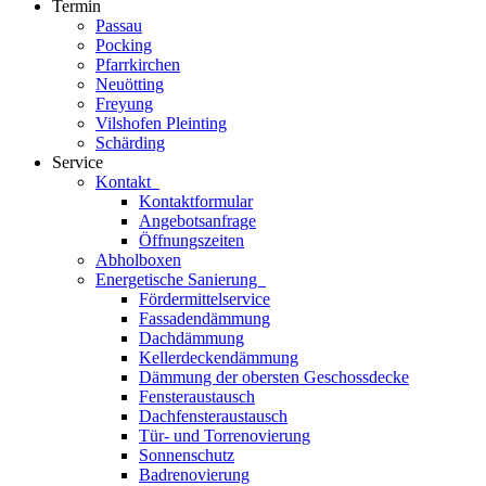
Termin
Passau
Pocking
Pfarrkirchen
Neuötting
Freyung
Vilshofen Pleinting
Schärding
Service
Kontakt
Kontaktformular
Angebotsanfrage
Öffnungszeiten
Abholboxen
Energetische Sanierung
Fördermittelservice
Fassadendämmung
Dachdämmung
Kellerdeckendämmung
Dämmung der obersten Geschossdecke
Fensteraustausch
Dachfensteraustausch
Tür- und Torrenovierung
Sonnenschutz
Badrenovierung