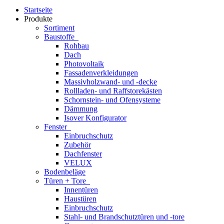
Startseite
Produkte
Sortiment
Baustoffe
Rohbau
Dach
Photovoltaik
Fassadenverkleidungen
Massivholzwand- und -decke
Rollladen- und Raffstorekästen
Schornstein- und Ofensysteme
Dämmung
Isover Konfigurator
Fenster
Einbruchschutz
Zubehör
Dachfenster
VELUX
Bodenbeläge
Türen + Tore
Innentüren
Haustüren
Einbruchschutz
Stahl- und Brandschutztüren und -tore