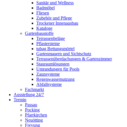
Sanitär und Wellness
Badmöbel
Fliesen
Zubehör und Pflege
Trockener Innenausbau
Kataloge
Gartenbaustoffe
Terrassenbeläge
Pflastersteine
tubag Bettungsmörtel
Gartenmauern und Sichtschutz
Terrassenüberdachungen & Gartenzimmer
Stauraumlösungen
Umrandungen für Pools
Zaunsysteme
Regenwassernutzung
Abfallsysteme
Fachmarkt
Ausstellung 24/7
Termin
Passau
Pocking
Pfarrkirchen
Neuötting
Freyung