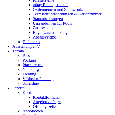
Pflastersteine
tubag Bettungsmörtel
Gartenmauern und Sichtschutz
Terrassenüberdachungen & Gartenzimmer
Stauraumlösungen
Umrandungen für Pools
Zaunsysteme
Regenwassernutzung
Abfallsysteme
Fachmarkt
Ausstellung 24/7
Termin
Passau
Pocking
Pfarrkirchen
Neuötting
Freyung
Vilshofen Pleinting
Schärding
Service
Kontakt
Kontaktformular
Angebotsanfrage
Öffnungszeiten
Abholboxen