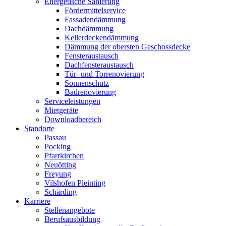
Energetische Sanierung
Fördermittelservice
Fassadendämmung
Dachdämmung
Kellerdeckendämmung
Dämmung der obersten Geschossdecke
Fensteraustausch
Dachfensteraustausch
Tür- und Torrenovierung
Sonnenschutz
Badrenovierung
Serviceleistungen
Mietgeräte
Downloadbereich
Standorte
Passau
Pocking
Pfarrkirchen
Neuötting
Freyung
Vilshofen Pleinting
Schärding
Karriere
Stellenangebote
Berufsausbildung