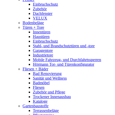
Einbruchschutz
Zubehör
Dachfenster
VELUX
Bodenbeläge
Türen + Tore
Innentüren
Haustüren
Einbruchschutz
Stahl- und Brandschutztüren und -tore
Garagentore
Industrietore
Mobile Fahrzeug- und Durchfahrtssperren
Hörmann Tor- und Türenkonfigurator
Fliesen + Bäder
Bad Renovierung
Sanitär und Wellness
Badmöbel
Fliesen
Zubehör und Pflege
Trockener Innenausbau
Kataloge
Gartenbaustoffe
Terrassenbeläge