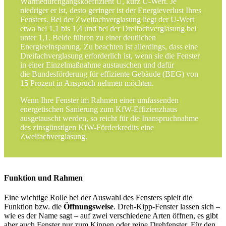
Wärmedurchgangskoeffizient U, kurz U-Wert. Je
niedriger er ist, desto geringer ist der Energieverlust Ihres
Fensters. Bei der Zweifachverglasung liegt der U-Wert
etwa bei 1,1 bis 1,4 und bei der Dreifachverglasung bei
unter 1,1. Beide führen zu einer deutlichen
Energieeinsparung. Zu beachten ist allerdings, dass eine
Dreifachverglasung erforderlich ist, wenn sie die Fenster
in einer Einzelmaßnahme austauschen und dafür
die Bundesförderung für effiziente Gebäude (BEG) von
15 Prozent in Anspruch nehmen möchten.
Wenn Ihre Fenster im Rahmen einer umfassenden
energetischen Sanierung zum KfW-Effizienzhaus
ausgetauscht werden, so reicht für die Inanspruchnahme
des zinsgünstigen KfW-Förderkredits eine
Zweifachverglasung.
Funktion und Rahmen
Eine wichtige Rolle bei der Auswahl des Fensters spielt die
Funktion bzw. die
Öffnungsweise
. Dreh-Kipp-Fenster lassen sich –
wie es der Name sagt – auf zwei verschiedene Arten öffnen, es gibt
aber auch Fenster nur zum Kippen oder reine Drehfenster. Für den