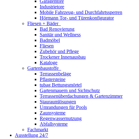
Garagentore
Industrietore
Mobile Fahrzeug- und Durchfahrtssperren
Hörmann Tor- und Türenkonfigurator
Fliesen + Bäder
Bad Renovierung
Sanitär und Wellness
Badmöbel
Fliesen
Zubehör und Pflege
Trockener Innenausbau
Kataloge
Gartenbaustoffe
Terrassenbeläge
Pflastersteine
tubag Bettungsmörtel
Gartenmauern und Sichtschutz
Terrassenüberdachungen & Gartenzimmer
Stauraumlösungen
Umrandungen für Pools
Zaunsysteme
Regenwassernutzung
Abfallsysteme
Fachmarkt
Ausstellung 24/7