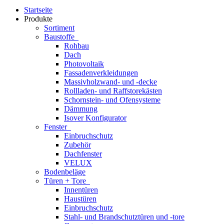
Startseite
Produkte
Sortiment
Baustoffe
Rohbau
Dach
Photovoltaik
Fassadenverkleidungen
Massivholzwand- und -decke
Rollladen- und Raffstorekästen
Schornstein- und Ofensysteme
Dämmung
Isover Konfigurator
Fenster
Einbruchschutz
Zubehör
Dachfenster
VELUX
Bodenbeläge
Türen + Tore
Innentüren
Haustüren
Einbruchschutz
Stahl- und Brandschutztüren und -tore