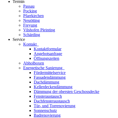
Termin
Passau
Pocking
Pfarrkirchen
Neuötting
Freyung
Vilshofen Pleinting
Schärding
Service
Kontakt
Kontaktformular
Angebotsanfrage
Öffnungszeiten
Abholboxen
Energetische Sanierung
Fördermittelservice
Fassadendämmung
Dachdämmung
Kellerdeckendämmung
Dämmung der obersten Geschossdecke
Fensteraustausch
Dachfensteraustausch
Tür- und Torrenovierung
Sonnenschutz
Badrenovierung