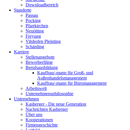
Downloadbereich
Standorte
Passau
Pocking
Pfarrkirchen
Neuötting
Freyung
Vilshofen Pleinting
Schärding
Karriere
Stellenangebote
Bewerberfilme
Berufsausbildung
Kauffrau/-mann für Groß- und
Außenhandelsmanagement
Kauffrau/-mann für Büromanagement
Arbeitswelt
Unternehmensphilosophie
Unternehmen
Kasberger - Die neue Generation
Nachrichten Kasberger
Über uns
Kooperationen
Firmengeschichte