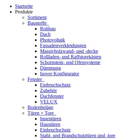
Startseite
Produkte
Sortiment
Baustoffe
Rohbau
Dach
Photovoltaik
Fassadenverkleidungen
Massivholzwand- und -decke
Rollladen- und Raffstorekästen
Schornstein- und Ofensysteme
Dämmung
Isover Konfigurator
Fenster
Einbruchschutz
Zubehör
Dachfenster
VELUX
Bodenbeläge
Türen + Tore
Innentüren
Haustüren
Einbruchschutz
Stahl- und Brandschutztüren und -tore