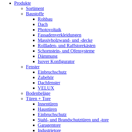
Produkte
Sortiment
Baustoffe
Rohbau
Dach
Photovoltaik
Fassadenverkleidungen
Massivholzwand- und -decke
Rollladen- und Raffstorekästen
Schornstein- und Ofensysteme
Dämmung
Isover Konfigurator
Fenster
Einbruchschutz
Zubehör
Dachfenster
VELUX
Bodenbeläge
Türen + Tore
Innentüren
Haustüren
Einbruchschutz
Stahl- und Brandschutztüren und -tore
Garagentore
Industrietore