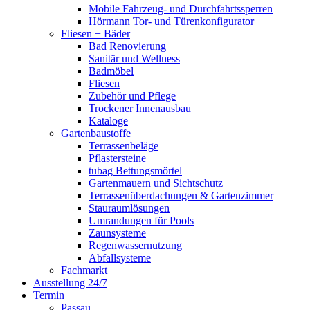
Mobile Fahrzeug- und Durchfahrtssperren
Hörmann Tor- und Türenkonfigurator
Fliesen + Bäder
Bad Renovierung
Sanitär und Wellness
Badmöbel
Fliesen
Zubehör und Pflege
Trockener Innenausbau
Kataloge
Gartenbaustoffe
Terrassenbeläge
Pflastersteine
tubag Bettungsmörtel
Gartenmauern und Sichtschutz
Terrassenüberdachungen & Gartenzimmer
Stauraumlösungen
Umrandungen für Pools
Zaunsysteme
Regenwassernutzung
Abfallsysteme
Fachmarkt
Ausstellung 24/7
Termin
Passau