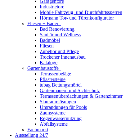
Garagentore
Industrietore
Mobile Fahrzeug- und Durchfahrtssperren
Hörmann Tor- und Türenkonfigurator
Fliesen + Bäder
Bad Renovierung
Sanitär und Wellness
Badmöbel
Fliesen
Zubehör und Pflege
Trockener Innenausbau
Kataloge
Gartenbaustoffe
Terrassenbeläge
Pflastersteine
tubag Bettungsmörtel
Gartenmauern und Sichtschutz
Terrassenüberdachungen & Gartenzimmer
Stauraumlösungen
Umrandungen für Pools
Zaunsysteme
Regenwassernutzung
Abfallsysteme
Fachmarkt
Ausstellung 24/7