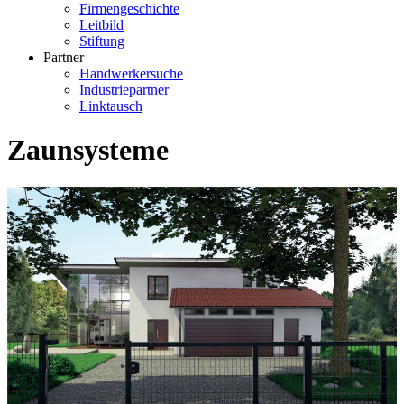
Firmengeschichte
Leitbild
Stiftung
Partner
Handwerkersuche
Industriepartner
Linktausch
Zaunsysteme