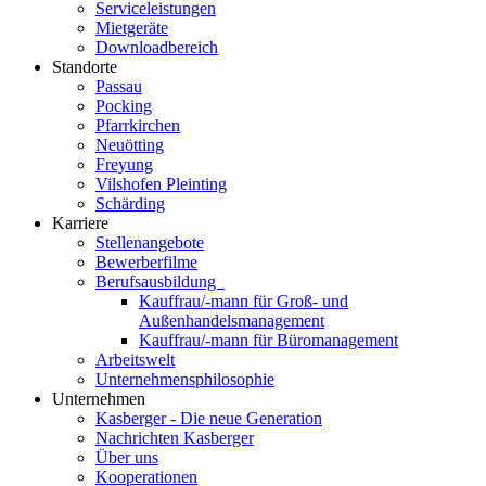
Serviceleistungen
Mietgeräte
Downloadbereich
Standorte
Passau
Pocking
Pfarrkirchen
Neuötting
Freyung
Vilshofen Pleinting
Schärding
Karriere
Stellenangebote
Bewerberfilme
Berufsausbildung
Kauffrau/-mann für Groß- und
Außenhandelsmanagement
Kauffrau/-mann für Büromanagement
Arbeitswelt
Unternehmensphilosophie
Unternehmen
Kasberger - Die neue Generation
Nachrichten Kasberger
Über uns
Kooperationen