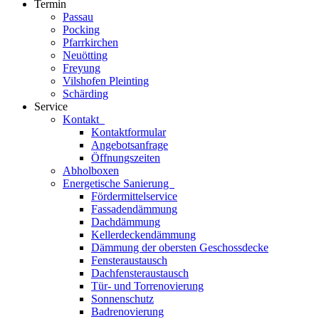
Termin
Passau
Pocking
Pfarrkirchen
Neuötting
Freyung
Vilshofen Pleinting
Schärding
Service
Kontakt
Kontaktformular
Angebotsanfrage
Öffnungszeiten
Abholboxen
Energetische Sanierung
Fördermittelservice
Fassadendämmung
Dachdämmung
Kellerdeckendämmung
Dämmung der obersten Geschossdecke
Fensteraustausch
Dachfensteraustausch
Tür- und Torrenovierung
Sonnenschutz
Badrenovierung