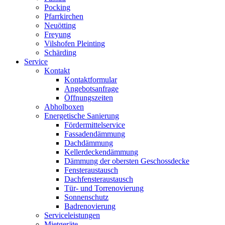
Pocking
Pfarrkirchen
Neuötting
Freyung
Vilshofen Pleinting
Schärding
Service
Kontakt
Kontaktformular
Angebotsanfrage
Öffnungszeiten
Abholboxen
Energetische Sanierung
Fördermittelservice
Fassadendämmung
Dachdämmung
Kellerdeckendämmung
Dämmung der obersten Geschossdecke
Fensteraustausch
Dachfensteraustausch
Tür- und Torrenovierung
Sonnenschutz
Badrenovierung
Serviceleistungen
Mietgeräte