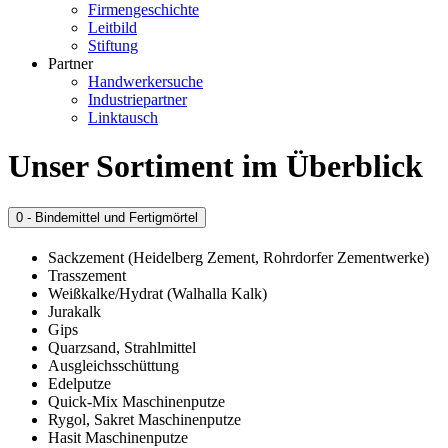
Firmengeschichte
Leitbild
Stiftung
Partner
Handwerkersuche
Industriepartner
Linktausch
Unser Sortiment im Überblick
0 - Bindemittel und Fertigmörtel
Sackzement (Heidelberg Zement, Rohrdorfer Zementwerke)
Trasszement
Weißkalke/Hydrat (Walhalla Kalk)
Jurakalk
Gips
Quarzsand, Strahlmittel
Ausgleichsschüttung
Edelputze
Quick-Mix Maschinenputze
Rygol, Sakret Maschinenputze
Hasit Maschinenputze