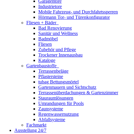
Garagentore
Industrietore
Mobile Fahrzeug- und Durchfahrtssperren
Hörmann Tor- und Türenkonfigurator
Fliesen + Bäder
Bad Renovierung
Sanitär und Wellness
Badmöbel
Fliesen
Zubehör und Pflege
Trockener Innenausbau
Kataloge
Gartenbaustoffe
Terrassenbeläge
Pflastersteine
tubag Bettungsmörtel
Gartenmauern und Sichtschutz
Terrassenüberdachungen & Gartenzimmer
Stauraumlösungen
Umrandungen für Pools
Zaunsysteme
Regenwassernutzung
Abfallsysteme
Fachmarkt
Ausstellung 24/7