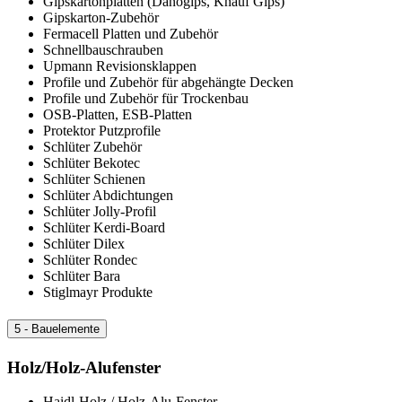
Gipskartonplatten (Danogips, Knauf Gips)
Gipskarton-Zubehör
Fermacell Platten und Zubehör
Schnellbauschrauben
Upmann Revisionsklappen
Profile und Zubehör für abgehängte Decken
Profile und Zubehör für Trockenbau
OSB-Platten, ESB-Platten
Protektor Putzprofile
Schlüter Zubehör
Schlüter Bekotec
Schlüter Schienen
Schlüter Abdichtungen
Schlüter Jolly-Profil
Schlüter Kerdi-Board
Schlüter Dilex
Schlüter Rondec
Schlüter Bara
Stiglmayr Produkte
5 - Bauelemente
Holz/Holz-Alufenster
Haidl-Holz / Holz-Alu-Fenster