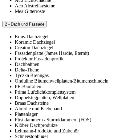
Aco Lichtschächte
Aco Abstreifsysteme
Mea Gitterroste
2 - Dach und Fassade
Erlus-Dachziegel
Koramic Dachziegel
Creaton Dachziegel
Fassadenplatte (James Hardie, Eternit)
Protektor Fassadenprofile
Dachbahnen
Delta-Thene
Tyczka Brenngas
Onduline Bitumenwellplatten/Bitumenschindeln
PE-Baufolien
Prima Luftdichtkomplettsystem
Doppelstegplatten, Wellplatten
Braas Dachsteine
Alufolie und Klebeband
Plattenlager
Firstklammern / Sturmklammern (FOS)
Klöber-Dachprodukte
Lehmann-Produkte und Zubehör
Schneestopbügel