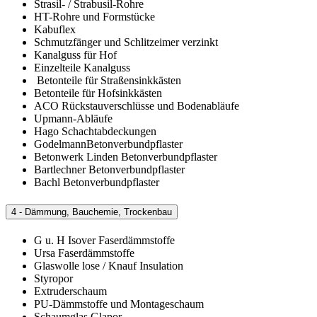
Strasil- / Strabusil-Rohre
HT-Rohre und Formstücke
Kabuflex
Schmutzfänger und Schlitzeimer verzinkt
Kanalguss für Hof
Einzelteile Kanalguss
Betonteile für Straßensinkkästen
Betonteile für Hofsinkkästen
ACO Rückstauverschlüsse und Bodenabläufe
Upmann-Abläufe
Hago Schachtabdeckungen
GodelmannBetonverbundpflaster
Betonwerk Linden Betonverbundpflaster
Bartlechner Betonverbundpflaster
Bachl Betonverbundpflaster
4 - Dämmung, Bauchemie, Trockenbau
G u. H Isover Faserdämmstoffe
Ursa Faserdämmstoffe
Glaswolle lose / Knauf Insulation
Styropor
Extruderschaum
PU-Dämmstoffe und Montageschaum
Schaumglas Glapor