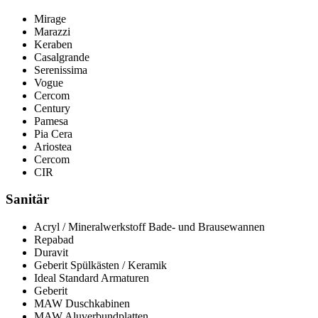
Mirage
Marazzi
Keraben
Casalgrande
Serenissima
Vogue
Cercom
Century
Pamesa
Pia Cera
Ariostea
Cercom
CIR
Sanitär
Acryl / Mineralwerkstoff Bade- und Brausewannen
Repabad
Duravit
Geberit Spülkästen / Keramik
Ideal Standard Armaturen
Geberit
MAW Duschkabinen
MAW Aluverbundplatten