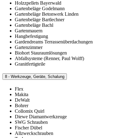
Holzzpellets Bayerwald
Gartenbeläge Godelmann
Gartenbeläge Betonwerk Linden
Gartenbeläge Bartlechner
Gartenbeläge Bachl
Gartenmauern
Hangbefestigung
Gardendreams Terrassenüberdachungen
Gartenzimmer
Biohort Stauraumlösungen
Abfallsysteme (Renner, Paul Wolff)
Granitfertigteile
8 - Werkzeuge, Geräte, Schalung
Flex
Makita
DeWalt
Bohrer
Collomix Quirl
Diewe Diamantwerkzeuge
SWG Schrauben
Fischer Dübel
Allzweckschrauben