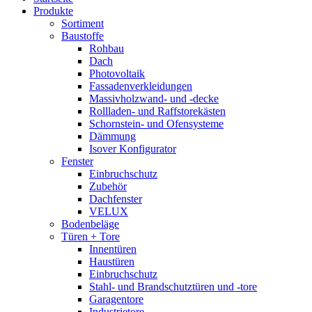
Produkte
Sortiment
Baustoffe
Rohbau
Dach
Photovoltaik
Fassadenverkleidungen
Massivholzwand- und -decke
Rollladen- und Raffstorekästen
Schornstein- und Ofensysteme
Dämmung
Isover Konfigurator
Fenster
Einbruchschutz
Zubehör
Dachfenster
VELUX
Bodenbeläge
Türen + Tore
Innentüren
Haustüren
Einbruchschutz
Stahl- und Brandschutztüren und -tore
Garagentore
Industrietore