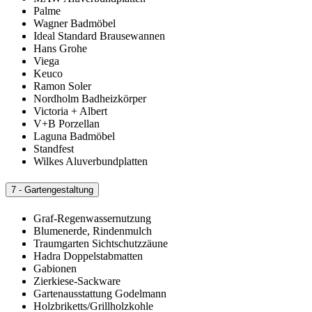
Palme
Wagner Badmöbel
Ideal Standard Brausewannen
Hans Grohe
Viega
Keuco
Ramon Soler
Nordholm Badheizkörper
Victoria + Albert
V+B Porzellan
Laguna Badmöbel
Standfest
Wilkes Aluverbundplatten
7 - Gartengestaltung
Graf-Regenwassernutzung
Blumenerde, Rindenmulch
Traumgarten Sichtschutzzäune
Hadra Doppelstabmatten
Gabionen
Zierkiese-Sackware
Gartenausstattung Godelmann
Holzbriketts/Grillholzkohle