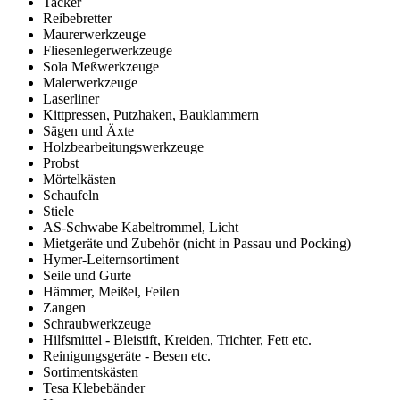
Tacker
Reibebretter
Maurerwerkzeuge
Fliesenlegerwerkzeuge
Sola Meßwerkzeuge
Malerwerkzeuge
Laserliner
Kittpressen, Putzhaken, Bauklammern
Sägen und Äxte
Holzbearbeitungswerkzeuge
Probst
Mörtelkästen
Schaufeln
Stiele
AS-Schwabe Kabeltrommel, Licht
Mietgeräte und Zubehör (nicht in Passau und Pocking)
Hymer-Leiternsortiment
Seile und Gurte
Hämmer, Meißel, Feilen
Zangen
Schraubwerkzeuge
Hilfsmittel - Bleistift, Kreiden, Trichter, Fett etc.
Reinigungsgeräte - Besen etc.
Sortimentskästen
Tesa Klebebänder