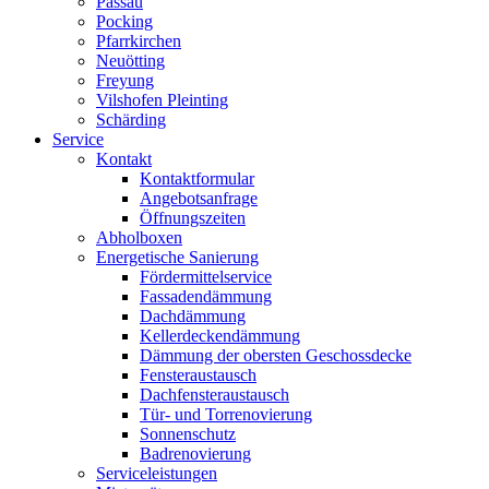
Passau
Pocking
Pfarrkirchen
Neuötting
Freyung
Vilshofen Pleinting
Schärding
Service
Kontakt
Kontaktformular
Angebotsanfrage
Öffnungszeiten
Abholboxen
Energetische Sanierung
Fördermittelservice
Fassadendämmung
Dachdämmung
Kellerdeckendämmung
Dämmung der obersten Geschossdecke
Fensteraustausch
Dachfensteraustausch
Tür- und Torrenovierung
Sonnenschutz
Badrenovierung
Serviceleistungen