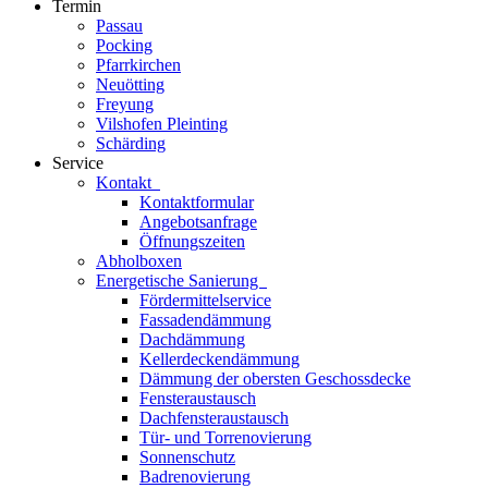
Termin
Passau
Pocking
Pfarrkirchen
Neuötting
Freyung
Vilshofen Pleinting
Schärding
Service
Kontakt
Kontaktformular
Angebotsanfrage
Öffnungszeiten
Abholboxen
Energetische Sanierung
Fördermittelservice
Fassadendämmung
Dachdämmung
Kellerdeckendämmung
Dämmung der obersten Geschossdecke
Fensteraustausch
Dachfensteraustausch
Tür- und Torrenovierung
Sonnenschutz
Badrenovierung