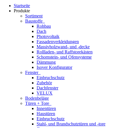
Startseite
Produkte
Sortiment
Baustoffe
Rohbau
Dach
Photovoltaik
Fassadenverkleidungen
Massivholzwand- und -decke
Rollladen- und Raffstorekästen
Schornstein- und Ofensysteme
Dämmung
Isover Konfigurator
Fenster
Einbruchschutz
Zubehör
Dachfenster
VELUX
Bodenbeläge
Türen + Tore
Innentüren
Haustüren
Einbruchschutz
Stahl- und Brandschutztüren und -tore