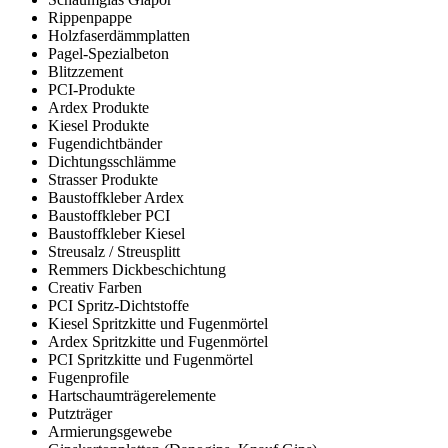
Rippenpappe
Holzfaserdämmplatten
Pagel-Spezialbeton
Blitzzement
PCI-Produkte
Ardex Produkte
Kiesel Produkte
Fugendichtbänder
Dichtungsschlämme
Strasser Produkte
Baustoffkleber Ardex
Baustoffkleber PCI
Baustoffkleber Kiesel
Streusalz / Streusplitt
Remmers Dickbeschichtung
Creativ Farben
PCI Spritz-Dichtstoffe
Kiesel Spritzkitte und Fugenmörtel
Ardex Spritzkitte und Fugenmörtel
PCI Spritzkitte und Fugenmörtel
Fugenprofile
Hartschaumträgerelemente
Putzträger
Armierungsgewebe