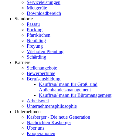
Serviceleistungen
Mietgeräte
Downloadbereich
Standorte
Passau
Pocking
Pfarrkirchen
Neuötting
Freyung
Vilshofen Pleinting
Schärding
Karriere
Stellenangebote
Bewerberfilme
Berufsausbildung
Kauffrau/-mann für Groß- und
Außenhandelsmanagement
Kauffrau/-mann für Büromanagement
Arbeitswelt
Unternehmensphilosophie
Unternehmen
Kasberger - Die neue Generation
Nachrichten Kasberger
Über uns
Kooperationen