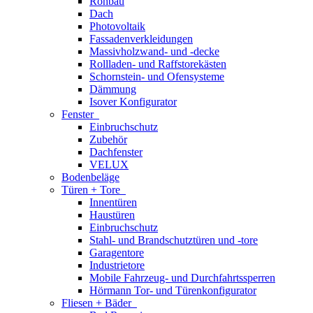
Rohbau
Dach
Photovoltaik
Fassadenverkleidungen
Massivholzwand- und -decke
Rollladen- und Raffstorekästen
Schornstein- und Ofensysteme
Dämmung
Isover Konfigurator
Fenster
Einbruchschutz
Zubehör
Dachfenster
VELUX
Bodenbeläge
Türen + Tore
Innentüren
Haustüren
Einbruchschutz
Stahl- und Brandschutztüren und -tore
Garagentore
Industrietore
Mobile Fahrzeug- und Durchfahrtssperren
Hörmann Tor- und Türenkonfigurator
Fliesen + Bäder