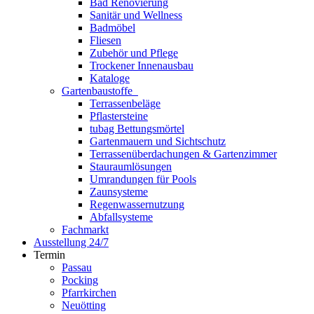
Bad Renovierung
Sanitär und Wellness
Badmöbel
Fliesen
Zubehör und Pflege
Trockener Innenausbau
Kataloge
Gartenbaustoffe
Terrassenbeläge
Pflastersteine
tubag Bettungsmörtel
Gartenmauern und Sichtschutz
Terrassenüberdachungen & Gartenzimmer
Stauraumlösungen
Umrandungen für Pools
Zaunsysteme
Regenwassernutzung
Abfallsysteme
Fachmarkt
Ausstellung 24/7
Termin
Passau
Pocking
Pfarrkirchen
Neuötting