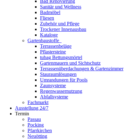
Bad Renovierung
Sanitär und Wellness
Badmöbel
Fliesen
Zubehör und Pflege
Trockener Innenausbau
Kataloge
Gartenbaustoffe
Terrassenbeläge
Pflastersteine
tubag Bettungsmörtel
Gartenmauern und Sichtschutz
Terrassenüberdachungen & Gartenzimmer
Stauraumlösungen
Umrandungen für Pools
Zaunsysteme
Regenwassernutzung
Abfallsysteme
Fachmarkt
Ausstellung 24/7
Termin
Passau
Pocking
Pfarrkirchen
Neuötting