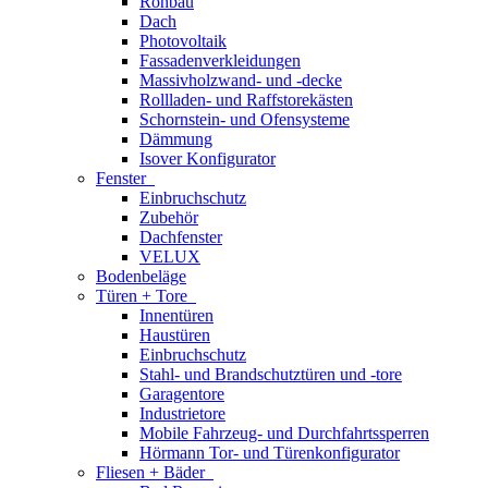
Rohbau
Dach
Photovoltaik
Fassadenverkleidungen
Massivholzwand- und -decke
Rollladen- und Raffstorekästen
Schornstein- und Ofensysteme
Dämmung
Isover Konfigurator
Fenster
Einbruchschutz
Zubehör
Dachfenster
VELUX
Bodenbeläge
Türen + Tore
Innentüren
Haustüren
Einbruchschutz
Stahl- und Brandschutztüren und -tore
Garagentore
Industrietore
Mobile Fahrzeug- und Durchfahrtssperren
Hörmann Tor- und Türenkonfigurator
Fliesen + Bäder