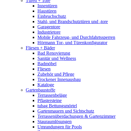
Türen + Tore
Innentüren
Haustüren
Einbruchschutz
Stahl- und Brandschutztüren und -tore
Garagentore
Industrietore
Mobile Fahrzeug- und Durchfahrtssperren
Hörmann Tor- und Türenkonfigurator
Fliesen + Bäder
Bad Renovierung
Sanitär und Wellness
Badmöbel
Fliesen
Zubehör und Pflege
Trockener Innenausbau
Kataloge
Gartenbaustoffe
Terrassenbeläge
Pflastersteine
tubag Bettungsmörtel
Gartenmauern und Sichtschutz
Terrassenüberdachungen & Gartenzimmer
Stauraumlösungen
Umrandungen für Pools