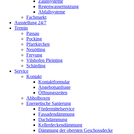
Zaunsysteme
Regenwassernutzung
Abfallsysteme
Fachmarkt
Ausstellung 24/7
Termin
Passau
Pocking
Pfarrkirchen
Neuötting
Freyung
Vilshofen Pleinting
Schärding
Service
Kontakt
Kontaktformular
Angebotsanfrage
Öffnungszeiten
Abholboxen
Energetische Sanierung
Fördermittelservice
Fassadendämmung
Dachdämmung
Kellerdeckendämmung
Dämmung der obersten Geschossdecke