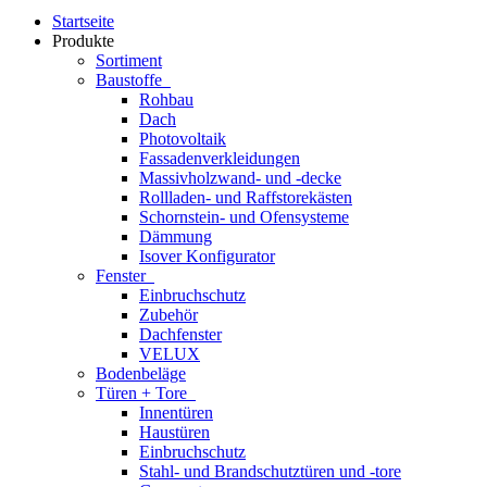
Startseite
Produkte
Sortiment
Baustoffe
Rohbau
Dach
Photovoltaik
Fassadenverkleidungen
Massivholzwand- und -decke
Rollladen- und Raffstorekästen
Schornstein- und Ofensysteme
Dämmung
Isover Konfigurator
Fenster
Einbruchschutz
Zubehör
Dachfenster
VELUX
Bodenbeläge
Türen + Tore
Innentüren
Haustüren
Einbruchschutz
Stahl- und Brandschutztüren und -tore