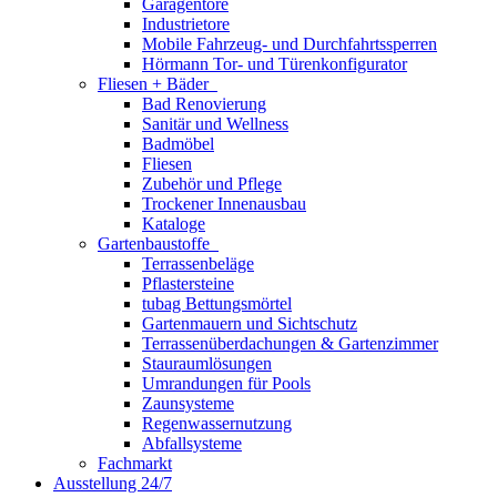
Garagentore
Industrietore
Mobile Fahrzeug- und Durchfahrtssperren
Hörmann Tor- und Türenkonfigurator
Fliesen + Bäder
Bad Renovierung
Sanitär und Wellness
Badmöbel
Fliesen
Zubehör und Pflege
Trockener Innenausbau
Kataloge
Gartenbaustoffe
Terrassenbeläge
Pflastersteine
tubag Bettungsmörtel
Gartenmauern und Sichtschutz
Terrassenüberdachungen & Gartenzimmer
Stauraumlösungen
Umrandungen für Pools
Zaunsysteme
Regenwassernutzung
Abfallsysteme
Fachmarkt
Ausstellung 24/7