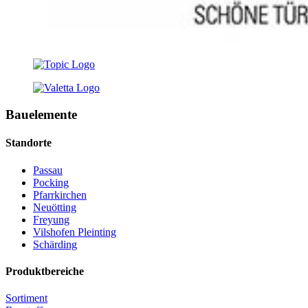
Bauelemente
Standorte
Passau
Pocking
Pfarrkirchen
Neuötting
Freyung
Vilshofen Pleinting
Schärding
Produktbereiche
Sortiment