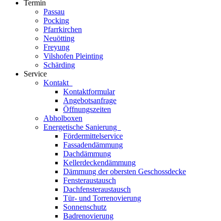
Termin
Passau
Pocking
Pfarrkirchen
Neuötting
Freyung
Vilshofen Pleinting
Schärding
Service
Kontakt
Kontaktformular
Angebotsanfrage
Öffnungszeiten
Abholboxen
Energetische Sanierung
Fördermittelservice
Fassadendämmung
Dachdämmung
Kellerdeckendämmung
Dämmung der obersten Geschossdecke
Fensteraustausch
Dachfensteraustausch
Tür- und Torrenovierung
Sonnenschutz
Badrenovierung