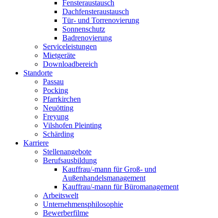
Fensteraustausch
Dachfensteraustausch
Tür- und Torrenovierung
Sonnenschutz
Badrenovierung
Serviceleistungen
Mietgeräte
Downloadbereich
Standorte
Passau
Pocking
Pfarrkirchen
Neuötting
Freyung
Vilshofen Pleinting
Schärding
Karriere
Stellenangebote
Berufsausbildung
Kauffrau/-mann für Groß- und
Außenhandelsmanagement
Kauffrau/-mann für Büromanagement
Arbeitswelt
Unternehmensphilosophie
Bewerberfilme