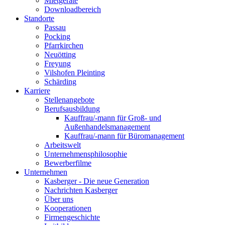
Mietgeräte
Downloadbereich
Standorte
Passau
Pocking
Pfarrkirchen
Neuötting
Freyung
Vilshofen Pleinting
Schärding
Karriere
Stellenangebote
Berufsausbildung
Kauffrau/-mann für Groß- und
Außenhandelsmanagement
Kauffrau/-mann für Büromanagement
Arbeitswelt
Unternehmensphilosophie
Bewerberfilme
Unternehmen
Kasberger - Die neue Generation
Nachrichten Kasberger
Über uns
Kooperationen
Firmengeschichte