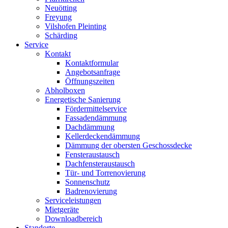
Neuötting
Freyung
Vilshofen Pleinting
Schärding
Service
Kontakt
Kontaktformular
Angebotsanfrage
Öffnungszeiten
Abholboxen
Energetische Sanierung
Fördermittelservice
Fassadendämmung
Dachdämmung
Kellerdeckendämmung
Dämmung der obersten Geschossdecke
Fensteraustausch
Dachfensteraustausch
Tür- und Torrenovierung
Sonnenschutz
Badrenovierung
Serviceleistungen
Mietgeräte
Downloadbereich
Standorte