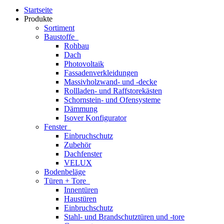
Startseite
Produkte
Sortiment
Baustoffe
Rohbau
Dach
Photovoltaik
Fassadenverkleidungen
Massivholzwand- und -decke
Rollladen- und Raffstorekästen
Schornstein- und Ofensysteme
Dämmung
Isover Konfigurator
Fenster
Einbruchschutz
Zubehör
Dachfenster
VELUX
Bodenbeläge
Türen + Tore
Innentüren
Haustüren
Einbruchschutz
Stahl- und Brandschutztüren und -tore