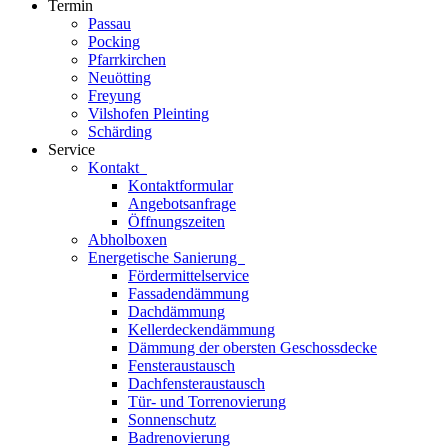
Termin
Passau
Pocking
Pfarrkirchen
Neuötting
Freyung
Vilshofen Pleinting
Schärding
Service
Kontakt
Kontaktformular
Angebotsanfrage
Öffnungszeiten
Abholboxen
Energetische Sanierung
Fördermittelservice
Fassadendämmung
Dachdämmung
Kellerdeckendämmung
Dämmung der obersten Geschossdecke
Fensteraustausch
Dachfensteraustausch
Tür- und Torrenovierung
Sonnenschutz
Badrenovierung