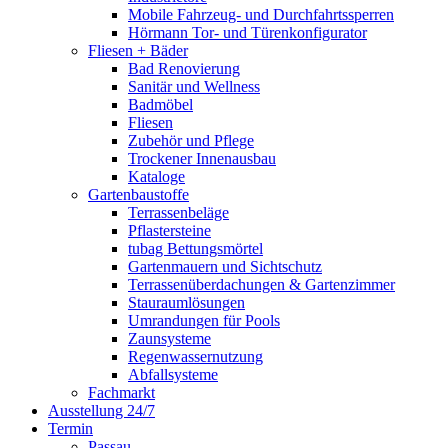
Mobile Fahrzeug- und Durchfahrtssperren
Hörmann Tor- und Türenkonfigurator
Fliesen + Bäder
Bad Renovierung
Sanitär und Wellness
Badmöbel
Fliesen
Zubehör und Pflege
Trockener Innenausbau
Kataloge
Gartenbaustoffe
Terrassenbeläge
Pflastersteine
tubag Bettungsmörtel
Gartenmauern und Sichtschutz
Terrassenüberdachungen & Gartenzimmer
Stauraumlösungen
Umrandungen für Pools
Zaunsysteme
Regenwassernutzung
Abfallsysteme
Fachmarkt
Ausstellung 24/7
Termin
Passau