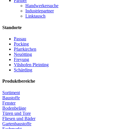
Partner
Handwerkersuche
Industriepartner
Linktausch
Standorte
Passau
Pocking
Pfarrkirchen
Neuötting
Freyung
Vilshofen Pleinting
Schärding
Produktbereiche
Sortiment
Baustoffe
Fenster
Bodenbeläge
Türen und Tore
Fliesen und Bäder
Gartenbaustoffe
Fachmarkt