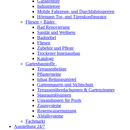
Garagentore
Industrietore
Mobile Fahrzeug- und Durchfahrtssperren
Hörmann Tor- und Türenkonfigurator
Fliesen + Bäder
Bad Renovierung
Sanitär und Wellness
Badmöbel
Fliesen
Zubehör und Pflege
Trockener Innenausbau
Kataloge
Gartenbaustoffe
Terrassenbeläge
Pflastersteine
tubag Bettungsmörtel
Gartenmauern und Sichtschutz
Terrassenüberdachungen & Gartenzimmer
Stauraumlösungen
Umrandungen für Pools
Zaunsysteme
Regenwassernutzung
Abfallsysteme
Fachmarkt
Ausstellung 24/7