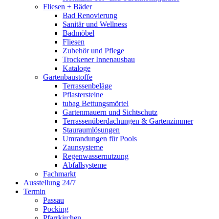
Fliesen + Bäder
Bad Renovierung
Sanitär und Wellness
Badmöbel
Fliesen
Zubehör und Pflege
Trockener Innenausbau
Kataloge
Gartenbaustoffe
Terrassenbeläge
Pflastersteine
tubag Bettungsmörtel
Gartenmauern und Sichtschutz
Terrassenüberdachungen & Gartenzimmer
Stauraumlösungen
Umrandungen für Pools
Zaunsysteme
Regenwassernutzung
Abfallsysteme
Fachmarkt
Ausstellung 24/7
Termin
Passau
Pocking
Pfarrkirchen