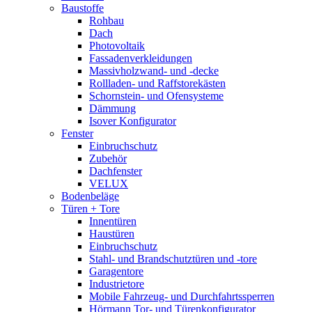
Baustoffe
Rohbau
Dach
Photovoltaik
Fassadenverkleidungen
Massivholzwand- und -decke
Rollladen- und Raffstorekästen
Schornstein- und Ofensysteme
Dämmung
Isover Konfigurator
Fenster
Einbruchschutz
Zubehör
Dachfenster
VELUX
Bodenbeläge
Türen + Tore
Innentüren
Haustüren
Einbruchschutz
Stahl- und Brandschutztüren und -tore
Garagentore
Industrietore
Mobile Fahrzeug- und Durchfahrtssperren
Hörmann Tor- und Türenkonfigurator