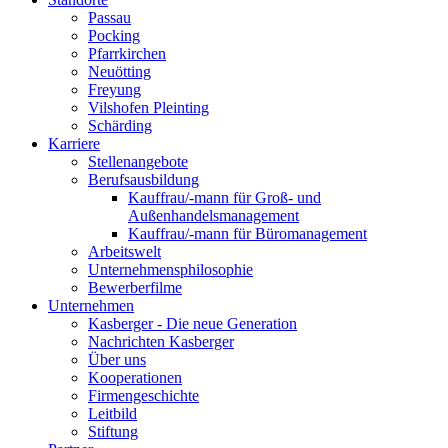
Passau
Pocking
Pfarrkirchen
Neuötting
Freyung
Vilshofen Pleinting
Schärding
Karriere
Stellenangebote
Berufsausbildung
Kauffrau/-mann für Groß- und
Außenhandelsmanagement
Kauffrau/-mann für Büromanagement
Arbeitswelt
Unternehmensphilosophie
Bewerberfilme
Unternehmen
Kasberger - Die neue Generation
Nachrichten Kasberger
Über uns
Kooperationen
Firmengeschichte
Leitbild
Stiftung