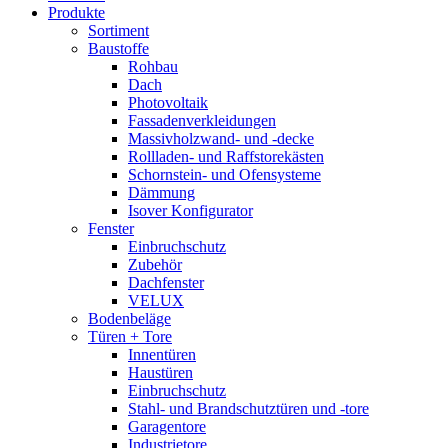
Produkte
Sortiment
Baustoffe
Rohbau
Dach
Photovoltaik
Fassadenverkleidungen
Massivholzwand- und -decke
Rollladen- und Raffstorekästen
Schornstein- und Ofensysteme
Dämmung
Isover Konfigurator
Fenster
Einbruchschutz
Zubehör
Dachfenster
VELUX
Bodenbeläge
Türen + Tore
Innentüren
Haustüren
Einbruchschutz
Stahl- und Brandschutztüren und -tore
Garagentore
Industrietore