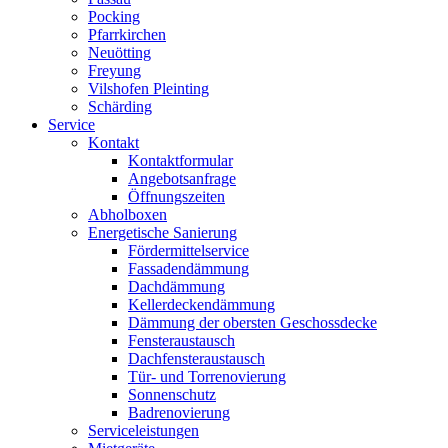
Pocking
Pfarrkirchen
Neuötting
Freyung
Vilshofen Pleinting
Schärding
Service
Kontakt
Kontaktformular
Angebotsanfrage
Öffnungszeiten
Abholboxen
Energetische Sanierung
Fördermittelservice
Fassadendämmung
Dachdämmung
Kellerdeckendämmung
Dämmung der obersten Geschossdecke
Fensteraustausch
Dachfensteraustausch
Tür- und Torrenovierung
Sonnenschutz
Badrenovierung
Serviceleistungen