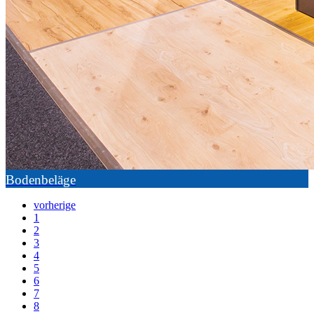
Bodenbeläge
vorherige
1
2
3
4
5
6
7
8