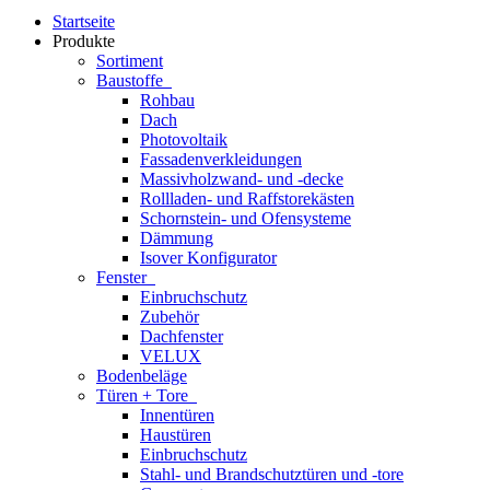
Startseite
Produkte
Sortiment
Baustoffe
Rohbau
Dach
Photovoltaik
Fassadenverkleidungen
Massivholzwand- und -decke
Rollladen- und Raffstorekästen
Schornstein- und Ofensysteme
Dämmung
Isover Konfigurator
Fenster
Einbruchschutz
Zubehör
Dachfenster
VELUX
Bodenbeläge
Türen + Tore
Innentüren
Haustüren
Einbruchschutz
Stahl- und Brandschutztüren und -tore