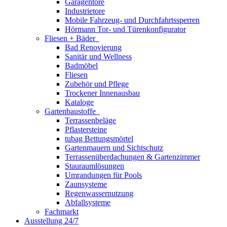
Garagentore
Industrietore
Mobile Fahrzeug- und Durchfahrtssperren
Hörmann Tor- und Türenkonfigurator
Fliesen + Bäder
Bad Renovierung
Sanitär und Wellness
Badmöbel
Fliesen
Zubehör und Pflege
Trockener Innenausbau
Kataloge
Gartenbaustoffe
Terrassenbeläge
Pflastersteine
tubag Bettungsmörtel
Gartenmauern und Sichtschutz
Terrassenüberdachungen & Gartenzimmer
Stauraumlösungen
Umrandungen für Pools
Zaunsysteme
Regenwassernutzung
Abfallsysteme
Fachmarkt
Ausstellung 24/7