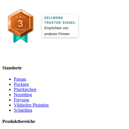
Standorte
Passau
Pocking
Pfarrkirchen
Neuötting
Freyung
Vilshofen Pleinting
Schärding
Produktbereiche