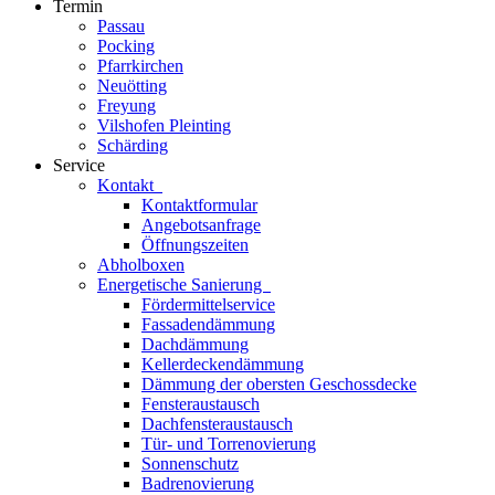
Termin
Passau
Pocking
Pfarrkirchen
Neuötting
Freyung
Vilshofen Pleinting
Schärding
Service
Kontakt
Kontaktformular
Angebotsanfrage
Öffnungszeiten
Abholboxen
Energetische Sanierung
Fördermittelservice
Fassadendämmung
Dachdämmung
Kellerdeckendämmung
Dämmung der obersten Geschossdecke
Fensteraustausch
Dachfensteraustausch
Tür- und Torrenovierung
Sonnenschutz
Badrenovierung