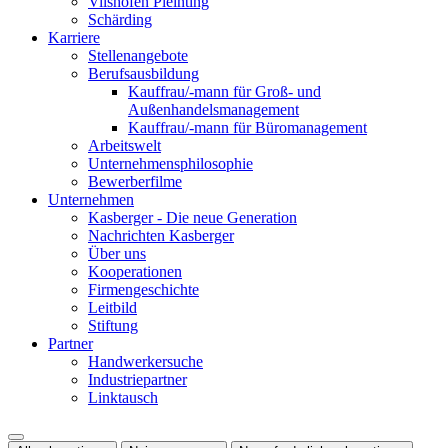
Vilshofen Pleinting
Schärding
Karriere
Stellenangebote
Berufsausbildung
Kauffrau/-mann für Groß- und
Außenhandelsmanagement
Kauffrau/-mann für Büromanagement
Arbeitswelt
Unternehmensphilosophie
Bewerberfilme
Unternehmen
Kasberger - Die neue Generation
Nachrichten Kasberger
Über uns
Kooperationen
Firmengeschichte
Leitbild
Stiftung
Partner
Handwerkersuche
Industriepartner
Linktausch