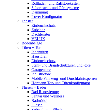
Rollladen- und Raffstorekästen
Schornstein- und Ofensysteme
Dämmung
Isover Konfigurator
Fenster
Einbruchschutz
Zubehör
Dachfenster
VELUX
Bodenbeläge
Türen + Tore
Innentüren
Haustüren
Einbruchschutz
Stahl- und Brandschutztüren und -tore
Garagentore
Industrietore
Mobile Fahrzeug- und Durchfahrtssperren
Hörmann Tor- und Türenkonfigurator
Fliesen + Bäder
Bad Renovierung
Sanitär und Wellness
Badmöbel
Fliesen
Zubehör und Pflege