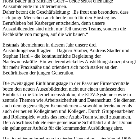
Horst Bader und Michael Geier – beide selbst ehemalige
Auszubildende im Unternehmen.
Daher betont die Geschäftsleitung: „Es freut uns besonders, dass
sich junge Menschen auch heute noch für den Einstieg ins
Berufsleben bei Kasberger entscheiden, denn unsere
Auszubildenden sind nicht nur Teil unseres Teams, sondern die
Fachkräfte von morgen, auf die wir bauen.“
Erstmals übernehmen in diesem Jahr unsere drei
Ausbildungsbeauftragten – Dagmar Stoiber, Andreas Stadler und
Stephan Hartl – die kontinuierliche Begleitung der
Nachwuchskräfte. Ein weiterentwickeltes Ausbildungskonzept sorgt
für mehr Praxisnähe und orientiert sich noch stärker an den
Bedürfnissen der jungen Generation.
Die zweitägigen Einführungstage in der Passauer Firmenzentrale
boten den neuen Auszubildenden nicht nur einen umfassenden
Einblick in die Unternehmensstruktur, die EDV-Systeme sowie in
zentrale Themen wie Arbeitssicherheit und Datenschutz. Sie dienten
auch dem gegenseitigen Kennenlernen – sowohl untereinander als
auch der neuen Kolleginnen und Kollegen. Durch Gruppenarbeiten
und Rollenspiele wuchs das neue Azubi-Team schnell zusammen.
Den Abschluss bildete eine gemeinsame Schifffahrt auf der Donau –
ein gelungener Auftakt für die kommenden Ausbildungsjahre.
Das Familienunternehmen in vierter Generation – gegründet 1896 –