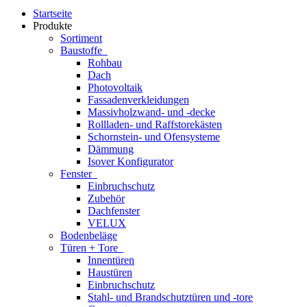
Startseite
Produkte
Sortiment
Baustoffe
Rohbau
Dach
Photovoltaik
Fassadenverkleidungen
Massivholzwand- und -decke
Rollladen- und Raffstorekästen
Schornstein- und Ofensysteme
Dämmung
Isover Konfigurator
Fenster
Einbruchschutz
Zubehör
Dachfenster
VELUX
Bodenbeläge
Türen + Tore
Innentüren
Haustüren
Einbruchschutz
Stahl- und Brandschutztüren und -tore