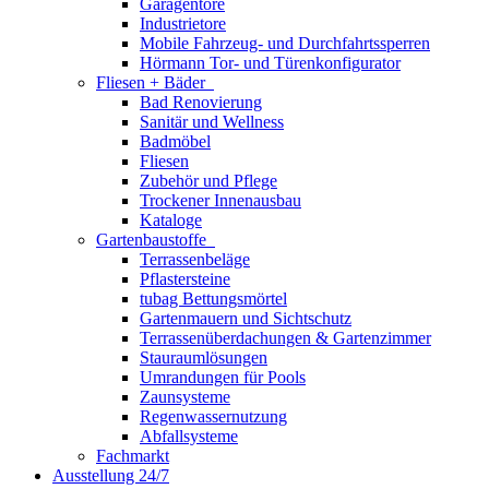
Garagentore
Industrietore
Mobile Fahrzeug- und Durchfahrtssperren
Hörmann Tor- und Türenkonfigurator
Fliesen + Bäder
Bad Renovierung
Sanitär und Wellness
Badmöbel
Fliesen
Zubehör und Pflege
Trockener Innenausbau
Kataloge
Gartenbaustoffe
Terrassenbeläge
Pflastersteine
tubag Bettungsmörtel
Gartenmauern und Sichtschutz
Terrassenüberdachungen & Gartenzimmer
Stauraumlösungen
Umrandungen für Pools
Zaunsysteme
Regenwassernutzung
Abfallsysteme
Fachmarkt
Ausstellung 24/7