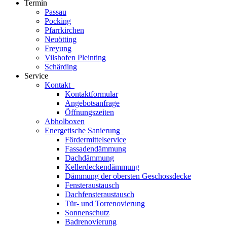
Termin
Passau
Pocking
Pfarrkirchen
Neuötting
Freyung
Vilshofen Pleinting
Schärding
Service
Kontakt
Kontaktformular
Angebotsanfrage
Öffnungszeiten
Abholboxen
Energetische Sanierung
Fördermittelservice
Fassadendämmung
Dachdämmung
Kellerdeckendämmung
Dämmung der obersten Geschossdecke
Fensteraustausch
Dachfensteraustausch
Tür- und Torrenovierung
Sonnenschutz
Badrenovierung