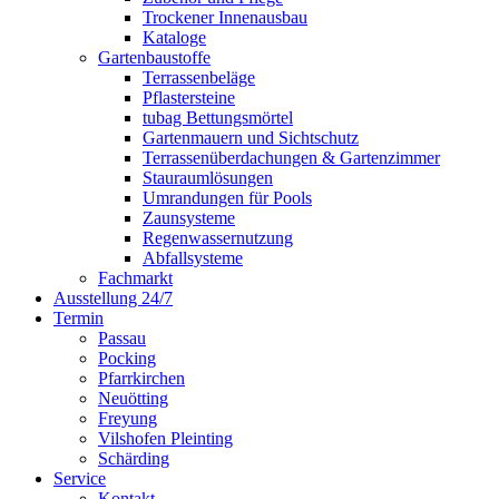
Trockener Innenausbau
Kataloge
Gartenbaustoffe
Terrassenbeläge
Pflastersteine
tubag Bettungsmörtel
Gartenmauern und Sichtschutz
Terrassenüberdachungen & Gartenzimmer
Stauraumlösungen
Umrandungen für Pools
Zaunsysteme
Regenwassernutzung
Abfallsysteme
Fachmarkt
Ausstellung 24/7
Termin
Passau
Pocking
Pfarrkirchen
Neuötting
Freyung
Vilshofen Pleinting
Schärding
Service
Kontakt