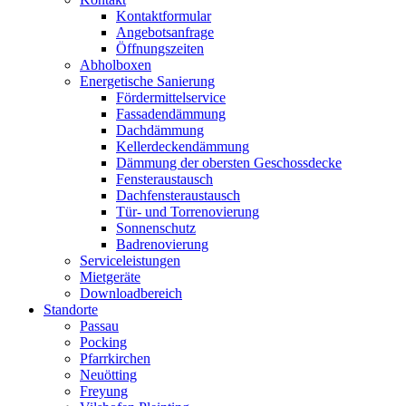
Kontaktformular
Angebotsanfrage
Öffnungszeiten
Abholboxen
Energetische Sanierung
Fördermittelservice
Fassadendämmung
Dachdämmung
Kellerdeckendämmung
Dämmung der obersten Geschossdecke
Fensteraustausch
Dachfensteraustausch
Tür- und Torrenovierung
Sonnenschutz
Badrenovierung
Serviceleistungen
Mietgeräte
Downloadbereich
Standorte
Passau
Pocking
Pfarrkirchen
Neuötting
Freyung