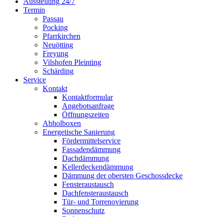
Ausstellung 24/7
Termin
Passau
Pocking
Pfarrkirchen
Neuötting
Freyung
Vilshofen Pleinting
Schärding
Service
Kontakt
Kontaktformular
Angebotsanfrage
Öffnungszeiten
Abholboxen
Energetische Sanierung
Fördermittelservice
Fassadendämmung
Dachdämmung
Kellerdeckendämmung
Dämmung der obersten Geschossdecke
Fensteraustausch
Dachfensteraustausch
Tür- und Torrenovierung
Sonnenschutz