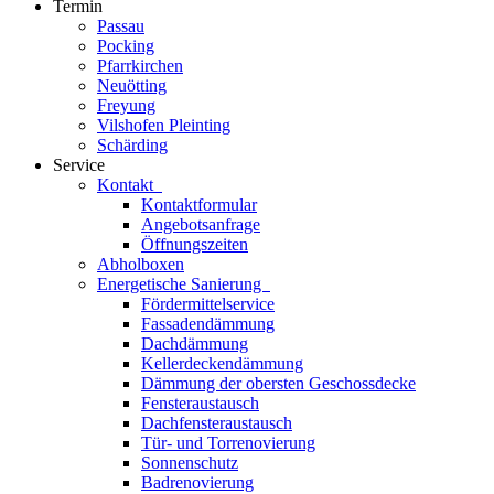
Termin
Passau
Pocking
Pfarrkirchen
Neuötting
Freyung
Vilshofen Pleinting
Schärding
Service
Kontakt
Kontaktformular
Angebotsanfrage
Öffnungszeiten
Abholboxen
Energetische Sanierung
Fördermittelservice
Fassadendämmung
Dachdämmung
Kellerdeckendämmung
Dämmung der obersten Geschossdecke
Fensteraustausch
Dachfensteraustausch
Tür- und Torrenovierung
Sonnenschutz
Badrenovierung