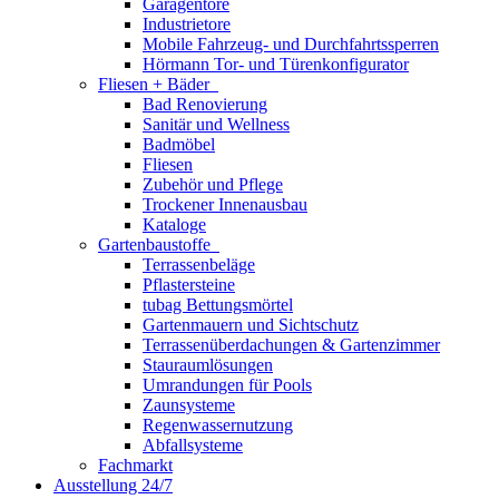
Garagentore
Industrietore
Mobile Fahrzeug- und Durchfahrtssperren
Hörmann Tor- und Türenkonfigurator
Fliesen + Bäder
Bad Renovierung
Sanitär und Wellness
Badmöbel
Fliesen
Zubehör und Pflege
Trockener Innenausbau
Kataloge
Gartenbaustoffe
Terrassenbeläge
Pflastersteine
tubag Bettungsmörtel
Gartenmauern und Sichtschutz
Terrassenüberdachungen & Gartenzimmer
Stauraumlösungen
Umrandungen für Pools
Zaunsysteme
Regenwassernutzung
Abfallsysteme
Fachmarkt
Ausstellung 24/7