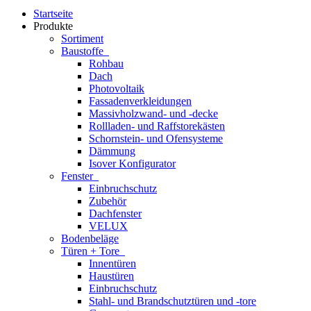
Startseite
Produkte
Sortiment
Baustoffe
Rohbau
Dach
Photovoltaik
Fassadenverkleidungen
Massivholzwand- und -decke
Rollladen- und Raffstorekästen
Schornstein- und Ofensysteme
Dämmung
Isover Konfigurator
Fenster
Einbruchschutz
Zubehör
Dachfenster
VELUX
Bodenbeläge
Türen + Tore
Innentüren
Haustüren
Einbruchschutz
Stahl- und Brandschutztüren und -tore