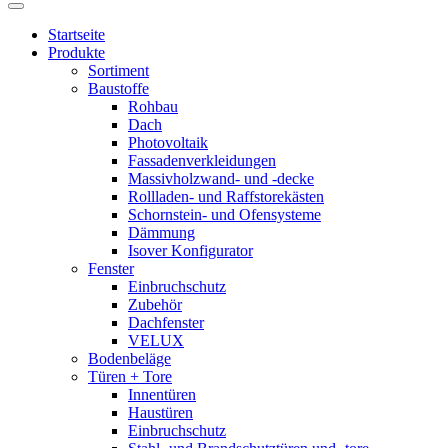
Startseite
Produkte
Sortiment
Baustoffe
Rohbau
Dach
Photovoltaik
Fassadenverkleidungen
Massivholzwand- und -decke
Rollladen- und Raffstorekästen
Schornstein- und Ofensysteme
Dämmung
Isover Konfigurator
Fenster
Einbruchschutz
Zubehör
Dachfenster
VELUX
Bodenbeläge
Türen + Tore
Innentüren
Haustüren
Einbruchschutz