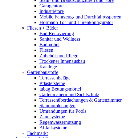
Stahl- und Brandschutztüren und -tore
Garagentore
Industrietore
Mobile Fahrzeug- und Durchfahrtssperren
Hörmann Tor- und Türenkonfigurator
Fliesen + Bäder
Bad Renovierung
Sanitär und Wellness
Badmöbel
Fliesen
Zubehör und Pflege
Trockener Innenausbau
Kataloge
Gartenbaustoffe
Terrassenbeläge
Pflastersteine
tubag Bettungsmörtel
Gartenmauern und Sichtschutz
Terrassenüberdachungen & Gartenzimmer
Stauraumlösungen
Umrandungen für Pools
Zaunsysteme
Regenwassernutzung
Abfallsysteme
Fachmarkt