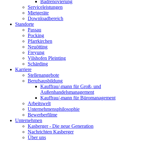
Badrenovierung
Serviceleistungen
Mietgeräte
Downloadbereich
Standorte
Passau
Pocking
Pfarrkirchen
Neuötting
Freyung
Vilshofen Pleinting
Schärding
Karriere
Stellenangebote
Berufsausbildung
Kauffrau/-mann für Groß- und
Außenhandelsmanagement
Kauffrau/-mann für Büromanagement
Arbeitswelt
Unternehmensphilosophie
Bewerberfilme
Unternehmen
Kasberger - Die neue Generation
Nachrichten Kasberger
Über uns