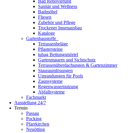
Bad Renovierung
Sanitär und Wellness
Badmöbel
Fliesen
Zubehör und Pflege
Trockener Innenausbau
Kataloge
Gartenbaustoffe
Terrassenbeläge
Pflastersteine
tubag Bettungsmörtel
Gartenmauern und Sichtschutz
Terrassenüberdachungen & Gartenzimmer
Stauraumlösungen
Umrandungen für Pools
Zaunsysteme
Regenwassernutzung
Abfallsysteme
Fachmarkt
Ausstellung 24/7
Termin
Passau
Pocking
Pfarrkirchen
Neuötting