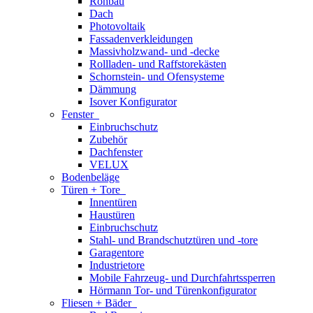
Rohbau
Dach
Photovoltaik
Fassadenverkleidungen
Massivholzwand- und -decke
Rollladen- und Raffstorekästen
Schornstein- und Ofensysteme
Dämmung
Isover Konfigurator
Fenster
Einbruchschutz
Zubehör
Dachfenster
VELUX
Bodenbeläge
Türen + Tore
Innentüren
Haustüren
Einbruchschutz
Stahl- und Brandschutztüren und -tore
Garagentore
Industrietore
Mobile Fahrzeug- und Durchfahrtssperren
Hörmann Tor- und Türenkonfigurator
Fliesen + Bäder